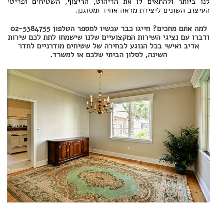
לנו ביותר ולהתאים לו את הריהוט, הריצוף, השטיחים ופריטי
העיצוב השונים ליצירת מראה אחיד ומסוגנן.
למה אתם מחכים? חייגו כבר עכשיו למספר הטלפון 02-5384755
ודברו עם נציגי השירות המקצועיים שלנו שישמחו לתת לכם שירות
אדיב ואישי בכל הנוגע לבחירה של שטיחים מודרניים לחדר
השינה, לסלון הביתי שלכם או למשרד.