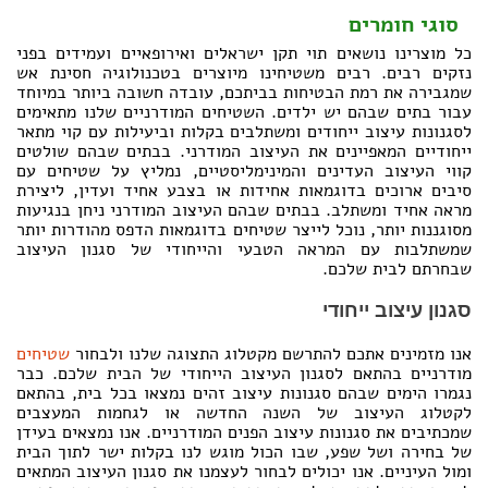
סוגי חומרים
כל מוצרינו נושאים תוי תקן ישראלים ואירופאיים ועמידים בפני
נזקים רבים. רבים משטיחינו מיוצרים בטכנולוגיה חסינת אש
שמגבירה את רמת הבטיחות בביתכם, עובדה חשובה ביותר במיוחד
עבור בתים שבהם יש ילדים. השטיחים המודרניים שלנו מתאימים
לסגנונות עיצוב ייחודים ומשתלבים בקלות וביעילות עם קוי מתאר
ייחודיים המאפיינים את העיצוב המודרני. בבתים שבהם שולטים
קווי העיצוב העדינים והמינימליסטיים, נמליץ על שטיחים עם
סיבים ארוכים בדוגמאות אחידות או בצבע אחיד ועדין, ליצירת
מראה אחיד ומשתלב. בבתים שבהם העיצוב המודרני ניחן בנגיעות
מסוגננות יותר, נוכל לייצר שטיחים בדוגמאות הדפס מהודרות יותר
שמשתלבות עם המראה הטבעי והייחודי של סגנון העיצוב
שבחרתם לבית שלכם.
סגנון עיצוב ייחודי
אנו מזמינים אתכם להתרשם מקטלוג התצוגה שלנו ולבחור
שטיחים
מודרניים בהתאם לסגנון העיצוב הייחודי של הבית שלכם. כבר
נגמרו הימים שבהם סגנונות עיצוב זהים נמצאו בכל בית, בהתאם
לקטלוג העיצוב של השנה החדשה או לגחמות המעצבים
שמכתיבים את סגנונות עיצוב הפנים המודרניים. אנו נמצאים בעידן
של בחירה ושל שפע, שבו הכול מוגש לנו בקלות ישר לתוך הבית
ומול העיניים. אנו יכולים לבחור לעצמנו את סגנון העיצוב המתאים